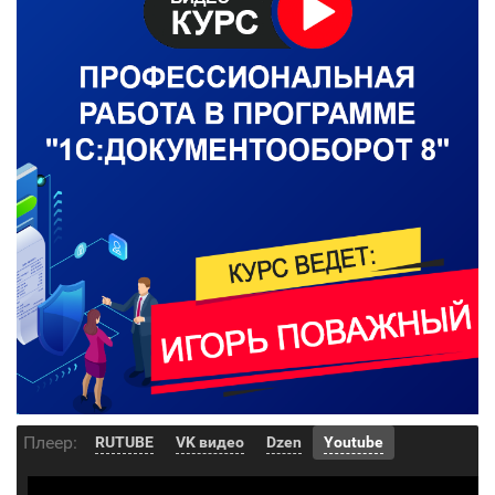
Плеер:
RUTUBE
VK видео
Dzen
Youtube