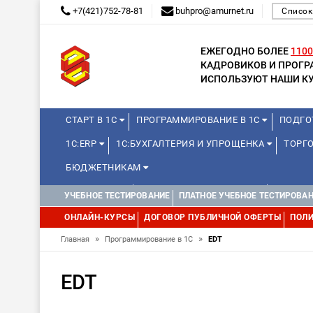
+7(421)752-78-81
buhpro@amurnet.ru
Список
ЕЖЕГОДНО БОЛЕЕ
1100
КАДРОВИКОВ И ПРОГ
ИСПОЛЬЗУЮТ НАШИ КУ
СТАРТ В 1С
ПРОГРАММИРОВАНИЕ В 1С
ПОДГО
1С:ERP
1С:БУХГАЛТЕРИЯ И УПРОЩЕНКА
ТОРГО
БЮДЖЕТНИКАМ
МИНИ-КУРСЫ
КУРСЫ ДЛЯ ШКОЛЬНИКОВ
КУРСЫ 
УЧЕБНОЕ ТЕСТИРОВАНИЕ
ПЛАТНОЕ УЧЕБНОЕ ТЕСТИРОВА
УПРАВЛЕНИЕ ПРОЕКТАМИ
УПРАВЛЕНЦАМ
ДРУГИ
ОНЛАЙН-КУРСЫ
ДОГОВОР ПУБЛИЧНОЙ ОФЕРТЫ
ПОЛИ
»
»
Главная
Программирование в 1С
EDT
EDT