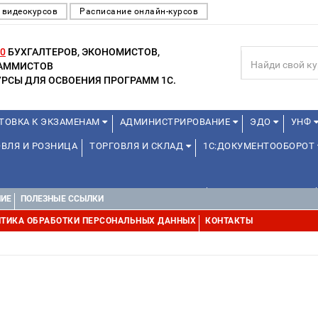
 видеокурсов
Расписание онлайн-курсов
0
БУХГАЛТЕРОВ, ЭКОНОМИСТОВ,
РАММИСТОВ
РСЫ ДЛЯ ОСВОЕНИЯ ПРОГРАММ 1С.
ТОВКА К ЭКЗАМЕНАМ
АДМИНИСТРИРОВАНИЕ
ЭДО
УНФ
ВЛЯ И РОЗНИЦА
ТОРГОВЛЯ И СКЛАД
1С:ДОКУМЕНТООБОРОТ
ДЛЯ ПРЕПОДАВАТЕЛЕЙ ШКОЛЬНЫХ КУРСОВ
ДЛЯ ШКОЛЬНИКОВ
НИЕ
ПОЛЕЗНЫЕ ССЫЛКИ
Е
1С:МЕДИЦИНА
WEB, JAVA И ANDROID
ТИКА ОБРАБОТКИ ПЕРСОНАЛЬНЫХ ДАННЫХ
КОНТАКТЫ